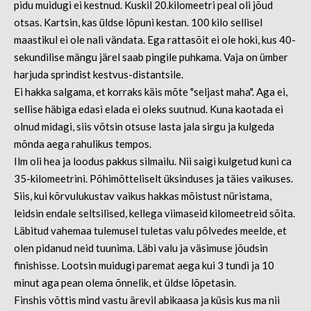
pidu muidugi ei kestnud. Kuskil 20.kilomeetri peal oli jõud
otsas. Kartsin, kas üldse lõpuni kestan. 100 kilo sellisel
maastikul ei ole nali vändata. Ega rattasõit ei ole hoki, kus 40-
sekundilise mängu järel saab pingile puhkama. Vaja on ümber
harjuda sprindist kestvus-distantsile.
Ei hakka salgama, et korraks käis mõte "seljast maha". Aga ei,
sellise häbiga edasi elada ei oleks suutnud. Kuna kaotada ei
olnud midagi, siis võtsin otsuse lasta jala sirgu ja kulgeda
mõnda aega rahulikus tempos.
Ilm oli hea ja loodus pakkus silmailu. Nii saigi kulgetud kuni ca
35-kilomeetrini. Põhimõtteliselt üksinduses ja täies vaikuses.
Siis, kui kõrvulukustav vaikus hakkas mõistust nüristama,
leidsin endale seltsilised, kellega viimaseid kilomeetreid sõita.
Läbitud vahemaa tulemusel tuletas valu põlvedes meelde, et
olen pidanud neid tuunima. Läbi valu ja väsimuse jõudsin
finishisse. Lootsin muidugi paremat aega kui 3 tundi ja 10
minut aga pean olema õnnelik, et üldse lõpetasin.
Finshis võttis mind vastu ärevil abikaasa ja küsis kus ma nii