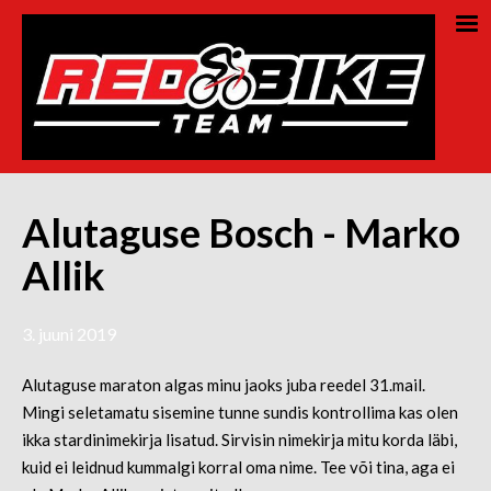
Alutaguse Bosch - Marko
Allik
3. juuni 2019
Alutaguse maraton algas minu jaoks juba reedel 31.mail.
Mingi seletamatu sisemine tunne sundis kontrollima kas olen
ikka stardinimekirja lisatud. Sirvisin nimekirja mitu korda läbi,
kuid ei leidnud kummalgi korral oma nime. Tee või tina, aga ei