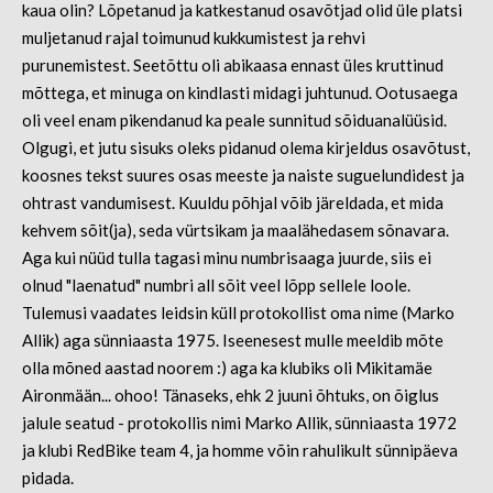
kaua olin? Lõpetanud ja katkestanud osavõtjad olid üle platsi
muljetanud rajal toimunud kukkumistest ja rehvi
purunemistest. Seetõttu oli abikaasa ennast üles kruttinud
mõttega, et minuga on kindlasti midagi juhtunud. Ootusaega
oli veel enam pikendanud ka peale sunnitud sõiduanalüüsid.
Olgugi, et jutu sisuks oleks pidanud olema kirjeldus osavõtust,
koosnes tekst suures osas meeste ja naiste suguelundidest ja
ohtrast vandumisest. Kuuldu põhjal võib järeldada, et mida
kehvem sõit(ja), seda vürtsikam ja maalähedasem sõnavara.
Aga kui nüüd tulla tagasi minu numbrisaaga juurde, siis ei
olnud "laenatud" numbri all sõit veel lõpp sellele loole.
Tulemusi vaadates leidsin küll protokollist oma nime (Marko
Allik) aga sünniaasta 1975. Iseenesest mulle meeldib mõte
olla mõned aastad noorem :) aga ka klubiks oli Mikitamäe
Aironmään... ohoo! Tänaseks, ehk 2 juuni õhtuks, on õiglus
jalule seatud - protokollis nimi Marko Allik, sünniaasta 1972
ja klubi RedBike team 4, ja homme võin rahulikult sünnipäeva
pidada.