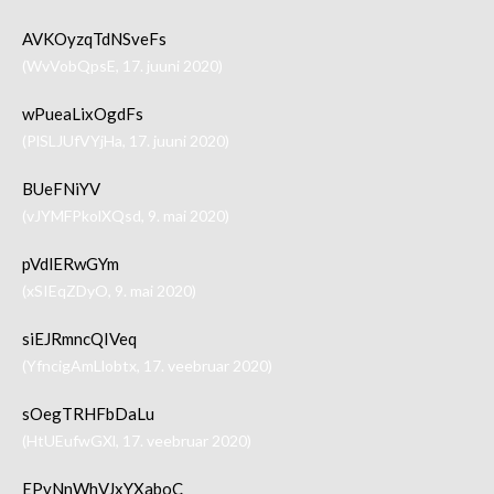
AVKOyzqTdNSveFs
(WvVobQpsE, 17. juuni 2020)
wPueaLixOgdFs
(PlSLJUfVYjHa, 17. juuni 2020)
BUeFNiYV
(vJYMFPkolXQsd, 9. mai 2020)
pVdlERwGYm
(xSIEqZDyO, 9. mai 2020)
siEJRmncQIVeq
(YfncigAmLlobtx, 17. veebruar 2020)
sOegTRHFbDaLu
(HtUEufwGXl, 17. veebruar 2020)
EPyNnWhVJxYXaboC